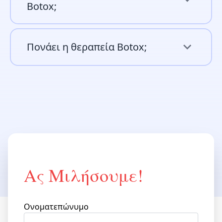
Botox;
Πονάει η θεραπεία Botox;
Ας Μιλήσουμε!
Please leave this field empty.
Ονοματεπώνυμο