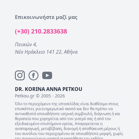
Επικοινωνήστε μαζί μας
(+30) 210.2833638
Πευκών 4,
Νέο Ηράκλειο 141 22, Αθήνα
DR. KORINA ANNA PETKOU
Petkou.gr © 2005 - 2026
Όλο το περιεχόμενο της ιστοσελίδας είναι διαθέσιμο στους
επισκέπτες για ενημερωτικό σκοπό και δεν θα πρέπει να
αντικαθιστά οποιαδήποτε ιατρική συμβουλή, διάγνωση ή και
θεραπεία που χορηγείται από τον γιατρό σας ή από τον
εξειδικευμένο επιστήμονα υγείας. Απαγορεύεται η
αναπαραγωγή, μεταβίβαση, διανομή ή αποθήκευση μέρους ή
του συνόλου του περιεχομένου σε οποιαδήποτε μορφή, χωρίς
την προηγούμενη γραπτή συγκατάθεση του εκδότη.