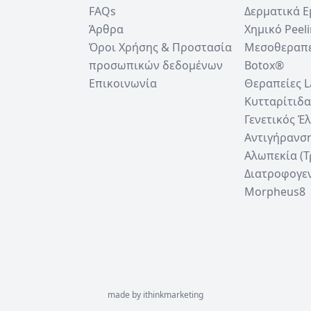
FAQs
Δερματικά 
Άρθρα
Χημικό Peel
Όροι Χρήσης & Προστασία
Μεσοθεραπ
προσωπικών δεδομένων
Botox®
Επικοινωνία
Θεραπείες L
Κυτταρίτιδα
Γενετικός Έ
Αντιγήρανσ
Αλωπεκία (
Διατροφογε
Morpheus8
made by
ithinkmarketing