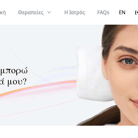
ική
Θεραπείες
Η Ιατρός
FAQs
EN
(
 μπορώ
ά μου?