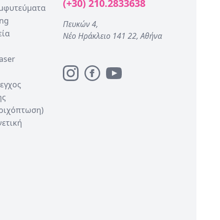
(+30) 210.2833638
Εμφυτεύματα
ing
Πευκών 4,
εία
Νέο Ηράκλειο 141 22, Αθήνα
aser
λεγχος
ης
Τριχόπτωση)
νετική