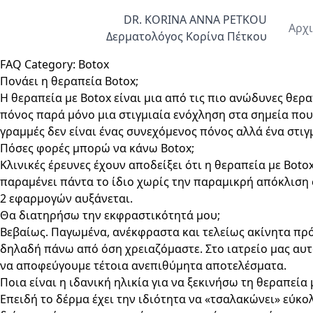
Skip to content
DR. KORINA ANNA PETKOU
Αρχ
Δερματολόγος Κορίνα Πέτκου
FAQ Category:
Botox
Πονάει η θεραπεία Botox;
Η θεραπεία με Botox είναι μια από τις πιο ανώδυνες θερ
πόνος παρά μόνο μια στιγμιαία ενόχληση στα σημεία που 
γραμμές δεν είναι ένας συνεχόμενος πόνος αλλά ένα στιγ
Πόσες φορές μπορώ να κάνω Botox;
Κλινικές έρευνες έχουν αποδείξει ότι η θεραπεία με Bot
παραμένει πάντα το ίδιο χωρίς την παραμικρή απόκλιση 
2 εφαρμογών αυξάνεται.
Θα διατηρήσω την εκφραστικότητά μου;
Βεβαίως. Παγωμένα, ανέκφραστα και τελείως ακίνητα πρό
δηλαδή πάνω από όση χρειαζόμαστε. Στο ιατρείο μας αυτό
να αποφεύγουμε τέτοια ανεπιθύμητα αποτελέσματα.
Ποια είναι η ιδανική ηλικία για να ξεκινήσω τη θεραπεία 
Επειδή το δέρμα έχει την ιδιότητα να «τσαλακώνει» εύκ