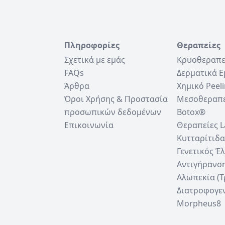
Πληροφορίες
Θεραπείες
Σχετικά με εμάς
Κρυοθεραπε
FAQs
Δερματικά 
Άρθρα
Χημικό Peel
Όροι Χρήσης & Προστασία
Μεσοθεραπ
προσωπικών δεδομένων
Botox®
Επικοινωνία
Θεραπείες L
Κυτταρίτιδα
Γενετικός Έ
Αντιγήρανσ
Αλωπεκία (
Διατροφογε
Morpheus8