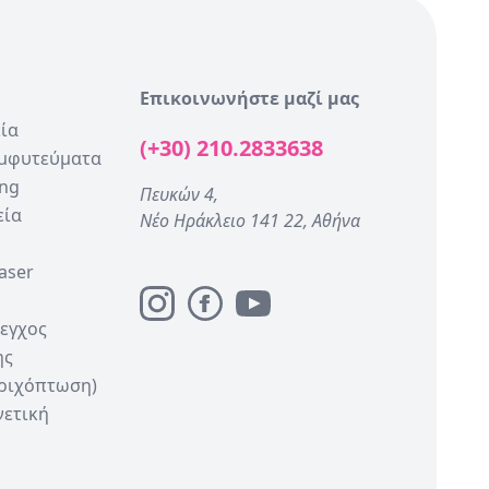
Επικοινωνήστε μαζί μας
ία
(+30) 210.2833638
Εμφυτεύματα
ing
Πευκών 4,
εία
Νέο Ηράκλειο 141 22, Αθήνα
aser
λεγχος
ης
Τριχόπτωση)
νετική